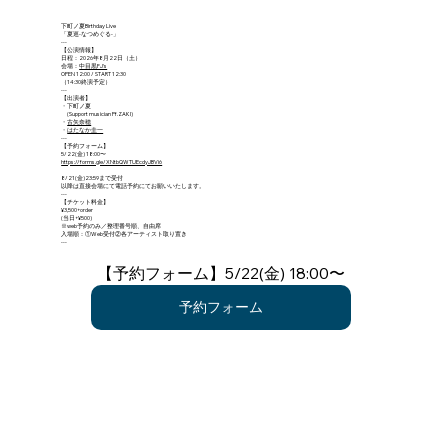
下町ノ夏Birthday Live
「夏巡-なつめぐる-」
---
【公演情報】
日程：2026年8月22日（土）
会場：
中目黒FJ's
OPEN 12:00 / START 12:30
（14:30終演予定）
---
【出演者】
・下町ノ夏
(Support musician Pf.ZAKI)
・
古矢奈穂
・
はたなか圭一
---
【予約フォーム】
5/22(金) 18:00〜
https://forms.gle/XNtbQWTUEcdyJBVi6
8/21(金)23:59まで受付
以降は直接会場にて電話予約にてお願いいたします。
---
【チケット料金】
¥3,500+order
(当日+¥500)
※web予約のみ／整理番号順、自由席
入場順：①Web受付②各アーティスト取り置き
---
【予約フォーム】5/22(金) 18:00〜
予約フォーム