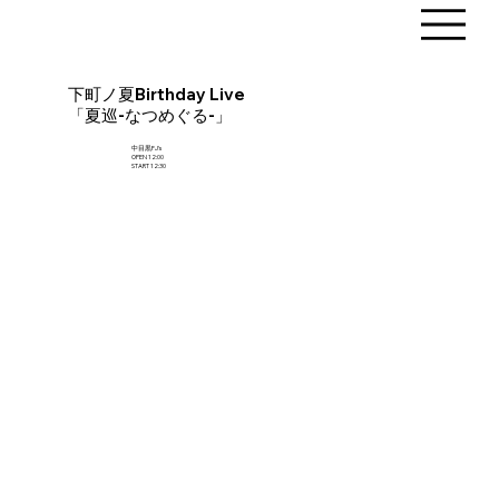
下町ノ夏Birthday Live
「夏巡-なつめぐる-」
中目黒FJ's
OPEN 12:00
START 12:30