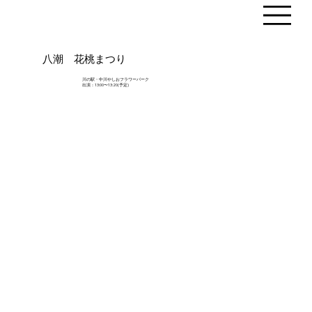
八潮 花桃まつり
川の駅・中川やしおフラワーパーク
出演：13:00〜13:20(予定)