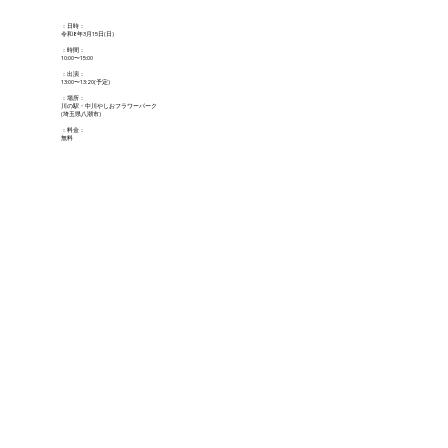
：日時：
令和8年3月15日(日)
：時間：
10:00〜15:00
：出演：
13:00〜13:20(予定)
：場所：
川の駅・中川やしおフラワーパーク
(埼玉県八潮市)
：料金：
無料