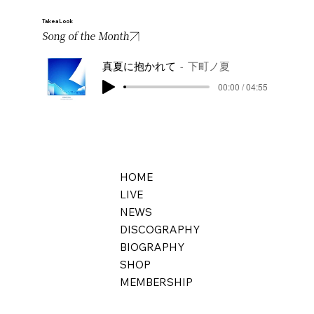
Take a Look
Song of the Month
真夏に抱かれて
下町ノ夏
00:00 / 04:55
HOME
LIVE
NEWS
DISCOGRAPHY
BIOGRAPHY
SHOP
MEMBERSHIP