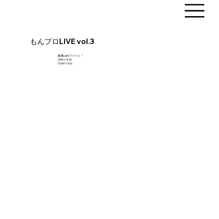
もんプロLIVE vol.3
板橋cafeファイト！
OPEN 18:30
START 19:00