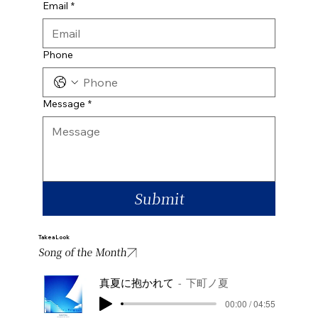
Email
*
Phone
Message
*
Submit
Take a Look
Song of the Month
真夏に抱かれて
下町ノ夏
00:00 / 04:55