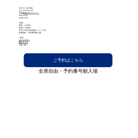
2025.11.24(月祝)
もんプロLIVE vol.3
会場:
板橋cafeファイト！
OPEN 18:30
START 19:00
-料金-
早割 3,000円
前売り 3,500円
当日 4,000円 (各別途1ドリンク代)
全席自由・予約番号順入場
-出演-
はたなか圭一
磯中ゆうき
下町ノ夏
ご予約はこちら
全席自由・予約番号順入場