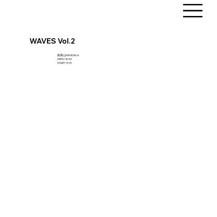
WAVES Vol.2
南青山MANDALA
OPEN 18:45
START 19:15