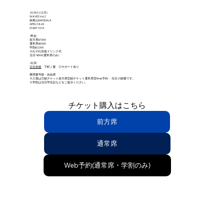
2025.9.22(月)
WAVES Vol.2
南青山MANDALA
OPEN 18:45
START 19:15
-料金-
前方席¥7,500
通常席¥5,500
学割¥2,000
それぞれ別途ドリンク代
当日+¥500(通常席のみ)
-出演-
古矢奈穂
下町ノ夏 ◎サポート有り
整理番号順・自由席
※入場は①紙チケット前方席②紙チケット通常席③Web予約 ・当日 の順番です。
※学割は当日学生証などをご提示ください。
チケット購入はこちら
前方席
通常席
Web予約(通常席・学割のみ)